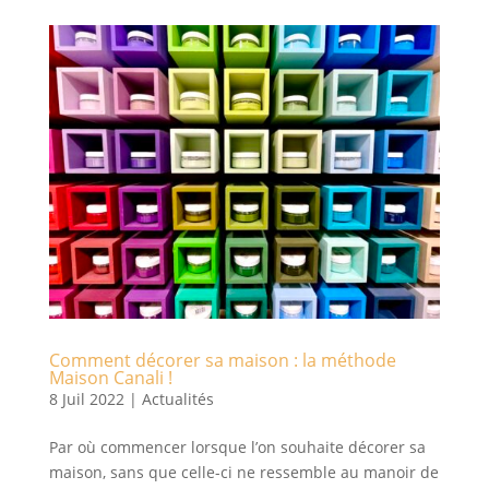
Comment décorer sa maison : la méthode
Maison Canali !
8 Juil 2022
|
Actualités
Par où commencer lorsque l’on souhaite décorer sa
maison, sans que celle-ci ne ressemble au manoir de