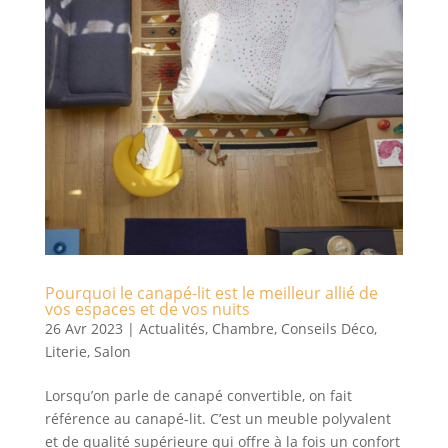
Pourquoi le canapé-lit est le meilleur allié de
vos espaces et de vos nuits
26 Avr 2023
|
Actualités
,
Chambre
,
Conseils Déco
,
Literie
,
Salon
Lorsqu’on parle de canapé convertible, on fait
référence au canapé-lit. C’est un meuble polyvalent
et de qualité supérieure qui offre à la fois un confort