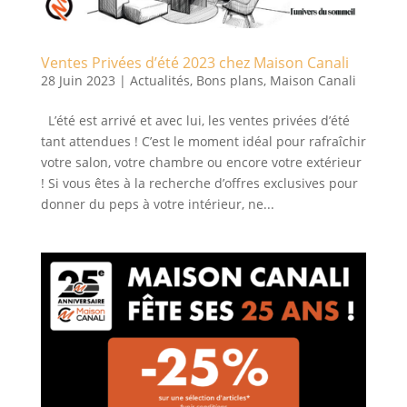
Ventes Privées d’été 2023 chez Maison Canali
28 Juin 2023
|
Actualités
,
Bons plans
,
Maison Canali
L’été est arrivé et avec lui, les ventes privées d’été
tant attendues ! C’est le moment idéal pour rafraîchir
votre salon, votre chambre ou encore votre extérieur
! Si vous êtes à la recherche d’offres exclusives pour
donner du peps à votre intérieur, ne...