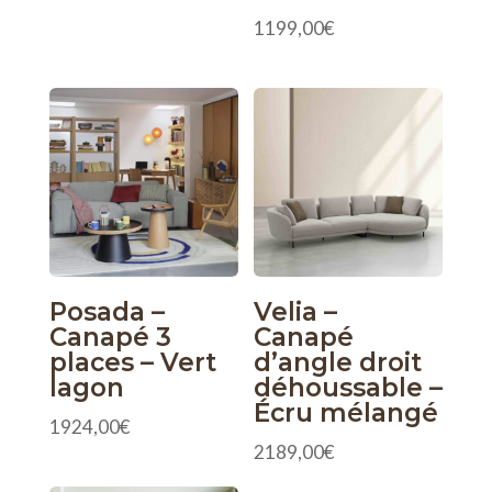
1199,00
€
Posada –
Velia –
Canapé 3
Canapé
places – Vert
d’angle droit
lagon
déhoussable –
Écru mélangé
1924,00
€
2189,00
€