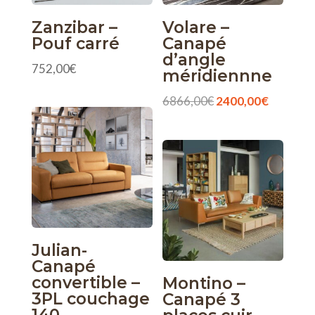
Zanzibar –
Volare –
Pouf carré
Canapé
d’angle
752,00
€
méridiennne
Le
Le
6866,00
€
2400,00
€
prix
prix
initial
actuel
était :
est :
6866,00€.
2400,00
Julian-
Canapé
convertible –
Montino –
3PL couchage
Canapé 3
140