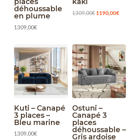
places
kaki
déhoussable
Le
Le
1309,00
€
1190,00
€
en plume
prix
prix
1309,00
€
initial
actuel
était :
est :
1309,00€.
1190,00
Kuti – Canapé
Ostuni –
3 places –
Canapé 3
Bleu marine
places
déhoussable –
1309,00
€
Gris ardoise