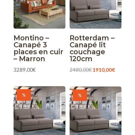
Montino –
Rotterdam –
Canapé 3
Canapé lit
places en cuir
couchage
– Marron
120cm
Le
Le
3289,00
€
2480,00
€
1910,00
€
prix
prix
initial
actuel
était :
est :
%
%
2480,00€.
1910,00