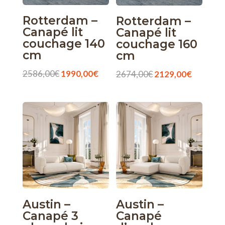
Rotterdam –
Rotterdam –
Canapé lit
Canapé lit
couchage 140
couchage 160
cm
cm
Le
Le
2586,00
€
1990,00
€
Le
Le
2674,00
€
2129,00
€
prix
prix
prix
prix
initial
actuel
initial
actuel
était :
est :
était :
est :
2586,00€.
1990,00€.
2674,00€.
2129,00
Austin –
Austin –
Canapé 3
Canapé