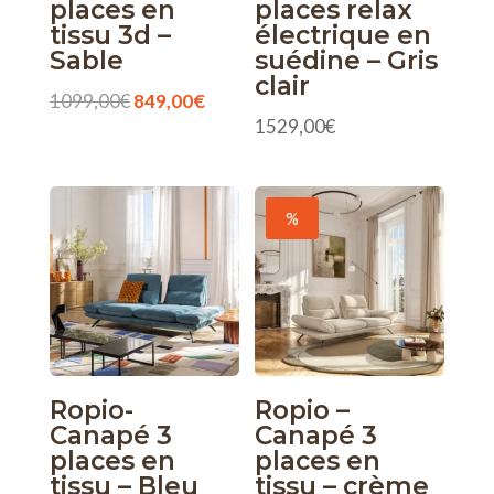
places en
places relax
tissu 3d –
électrique en
Sable
suédine – Gris
clair
Le
Le
1099,00
€
849,00
€
1529,00
€
prix
prix
initial
actuel
était :
est :
1099,00€.
849,00€.
%
Ropio-
Ropio –
Canapé 3
Canapé 3
places en
places en
tissu – Bleu
tissu – crème