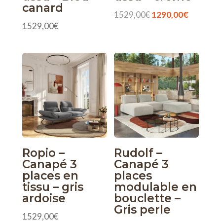
canard
Le
Le
1529,00
€
1290,00
€
1529,00
€
prix
prix
initial
actuel
était :
est :
1529,00€.
1290,00
Ropio –
Rudolf –
Canapé 3
Canapé 3
places en
places
tissu – gris
modulable en
ardoise
bouclette –
Gris perle
1529,00
€