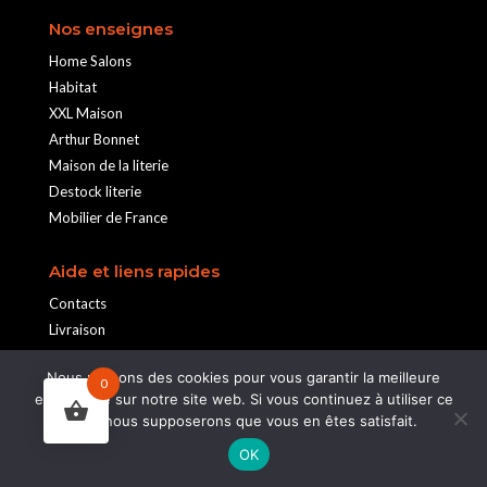
Nos enseignes
Home Salons
Habitat
XXL Maison
Arthur Bonnet
Maison de la literie
Destock literie
Mobilier de France
Aide et liens rapides
Contacts
Livraison
Pose et installation
Nous utilisons des cookies pour vous garantir la meilleure
Retours
0
expérience sur notre site web. Si vous continuez à utiliser ce
Service après-vente
site, nous supposerons que vous en êtes satisfait.
Nos guides d’achat
OK
Conseils déco personnalisés