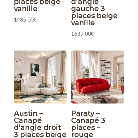
places beige
d’angle
vanille
gauche 3
places beige
1485,00
€
vanille
1639,00
€
Austin –
Paraty –
Canapé
Canapé 3
d’angle droit
places –
3 places beige
rouge