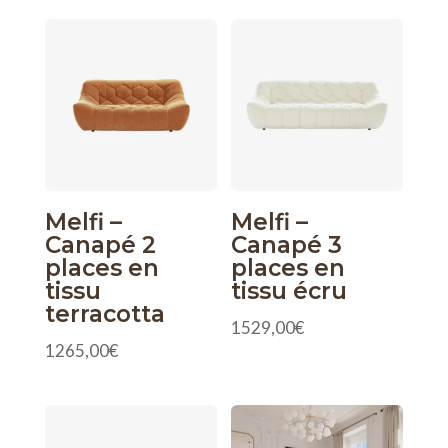
initial
actuel
était :
est :
1199,00€.
1069,00€.
Melfi –
Melfi –
Canapé 2
Canapé 3
places en
places en
tissu
tissu écru
terracotta
1529,00
€
1265,00
€