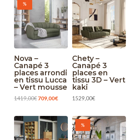
%
Nova –
Chety –
Canapé 3
Canapé 3
places arrondi
places en
en tissu Lucca
tissu 3D – Vert
– Vert mousse
kaki
Le
Le
1419,00
€
709,00
€
1529,00
€
prix
prix
initial
actuel
était :
est :
%
1419,00€.
709,00€.