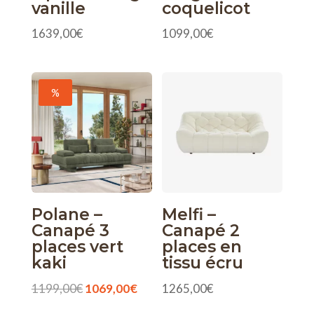
vanille
coquelicot
1639,00
€
1099,00
€
%
Polane –
Melfi –
Canapé 3
Canapé 2
places vert
places en
kaki
tissu écru
Le
Le
1199,00
€
1069,00
€
1265,00
€
prix
prix