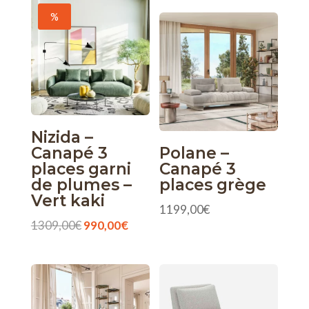
%
Nizida –
Canapé 3
Polane –
places garni
Canapé 3
de plumes –
places grège
Vert kaki
1199,00
€
Le
Le
1309,00
€
990,00
€
prix
prix
initial
actuel
était :
est :
1309,00€.
990,00€.