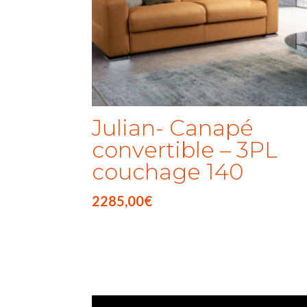
Julian- Canapé
convertible – 3PL
couchage 140
2285,00
€