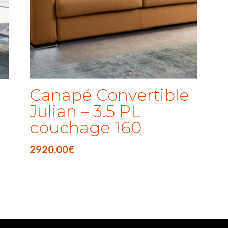
Canapé Convertible
Julian – 3.5 PL
couchage 160
2920,00
€