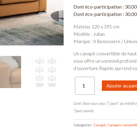
Dont éco-participation :
30,00
Dont éco-participation :
30,00
Matelas 120 x 195 cm
Modèle : Julian
Marque : Il Benessiere / Univ
Un canapé convertible de haut
vous offre un sommeil profond
d’ouverture Rapido qui rend son 
quantité
Ajouter au pan
de
Canapé
Convertible
Livré chez vous sous 7 jours* ou retrai
Julian
*jours ouvrés
-
2
Catégories :
Canapé
,
Canapés converti
PL