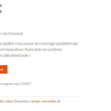
€
€
ers du Sommeil
e qualité conçu pour un couchage quotidien qui
 et réparateur. Il possède un système
utilisation facile !
ier
t en magasin sous 72h00 *
bles
,
Salon
Étiquettes :
canapé
,
convertible
,
lit