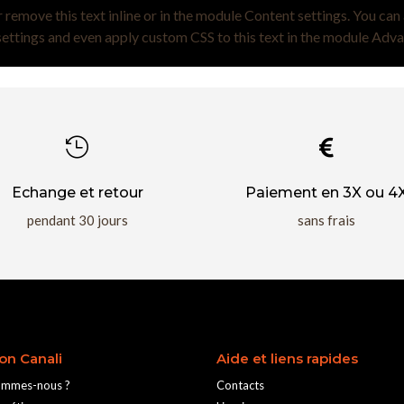
 remove this text inline or in the module Content settings. You can 
ettings and even apply custom CSS to this text in the module Adva


Echange et retour
Paiement en 3X ou 4
pendant 30 jours
sans frais
on Canali
Aide et liens rapides
ommes-nous ?
Contacts