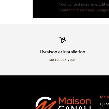
Your content goes here. Edit or
content in the module Design s

Livraison et installation
sur rendez-vous
Mais
Qui s