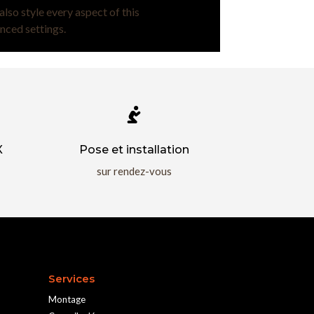
also style every aspect of this
nced settings.

X
Pose et installation
sur rendez-vous
Services
Montage