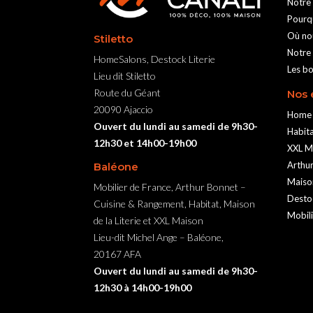
Notre
Pourqu
Où no
Stiletto
Notre 
HomeSalons, Destock Literie
Les bo
Lieu dit Stiletto
Route du Géant
Nos 
20090 Ajaccio
Home 
Ouvert du lundi au samedi de 9h30-
Habit
12h30 et 14h00-19h00
XXL M
Arthu
Baléone
Maison
Mobilier de France, Arthur Bonnet –
Destoc
Cuisine & Rangement, Habitat, Maison
Mobili
de la Literie et XXL Maison
Lieu-dit Michel Ange – Baléone,
20167 AFA
Ouvert du lundi au samedi de 9h30-
12h30 à 14h00-19h00