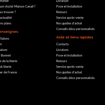
 métier
Livraison
oi choisir Maison Canali ?
Pose et installation
us trouver ?
Retours
actualité
Service après-vente
ns plans
Nos guides d’achat
Conseils déco personnalisés
enseignes
Aide et liens rapides
Salons
at
Contacts
aison
Livraison
r Bonnet
Pose et installation
 de la literie
Retours
k literie
Service après-vente
er de France
Nos guides d’achat
Conseils déco personnalisés