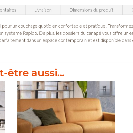
couchage
120
entaires
Livraison
Dimensions du produit
pour un couchage quotidien confortable et pratique! Transformez-le
n système Rapido. De plus, les dossiers du canapé vous offre un esp
rera parfaitement dans un espace contemporain et est disponible dans d
-être aussi…