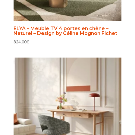
ELYA – Meuble TV 4 portes en chêne –
Naturel – Design by Céline Mognon Fichet
824,00
€