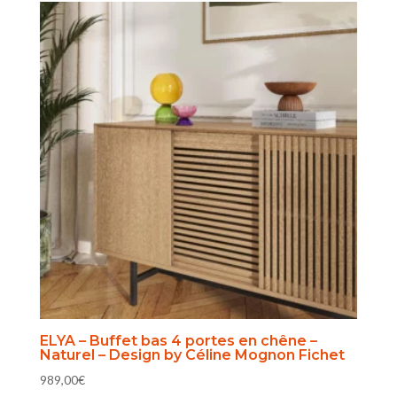
ELYA – Buffet bas 4 portes en chêne –
Naturel – Design by Céline Mognon Fichet
989,00
€