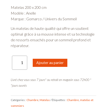
Matelas 200 x 200 cm
Modèle : Anelle
Marque : Gomarco / Univers du Sommeil
Un matelas de haute qualité qui offre un soutient
optimal grâce à sa mousse intense et sa technologie
de ressorts ensachés pour un sommeil profond et
réparateur.
quantité
Ajouter au panier
de
Matelas
Anelle
Livré chez vous sous 7 jours* ou retrait en magasin sous 72h00 *
-
*jours ouvrés
200
x
200
Catégories :
Chambre
,
Matelas
Étiquettes :
Chambre
,
matelas et
cm
sommiers