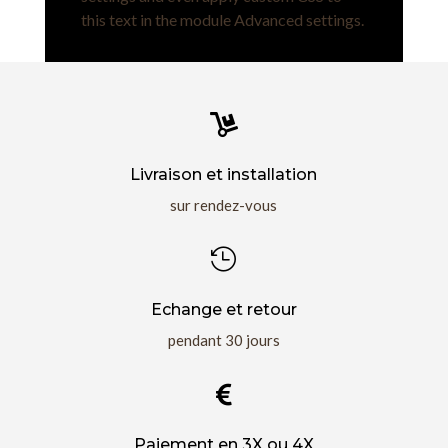
this text in the module Advanced settings.

Livraison et installation
sur rendez-vous

Echange et retour
pendant 30 jours

Paiement en 3X ou 4X