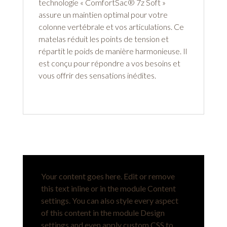
technologie « ComfortSac® 7z Soft »
assure un maintien optimal pour votre
colonne vertébrale et vos articulations. Ce
matelas réduit les points de tension et
répartit le poids de manière harmonieuse. Il
est conçu pour répondre a vos besoins et
vous offrir des sensations inédites.
Your content goes here. Edit or remove
this text inline or in the module Content
settings. You can also style every aspect
of this content in the module Design
settings and even apply custom CSS to