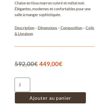
Chaise en tissu marron cuivré et métal noir.
Élégantes, modernes et confortables pour une
salle à manger sophistiquée.
Description
–
Dimensions
–
Composition
–
Colis
& Livraison
Le
Le
592,00
€
449,00
€
prix
prix
initial
actuel
quantité de Malene - Lot de 4 chaises en tissu marron cuivré et métal noir
était :
est :
592,00€.
449,00€.
Ajouter au panier