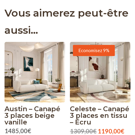
Vous aimerez peut-être
aussi…
Economisez 9%
Austin – Canapé
Celeste – Canapé
3 places beige
3 places en tissu
vanille
– Écru
Le
Le
1485,00
€
1309,00
€
1190,00
€