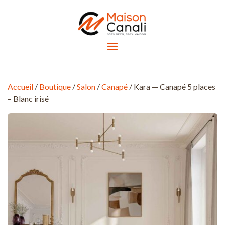
Accueil
/
Boutique
/
Salon
/
Canapé
/ Kara — Canapé 5 places
– Blanc irisé