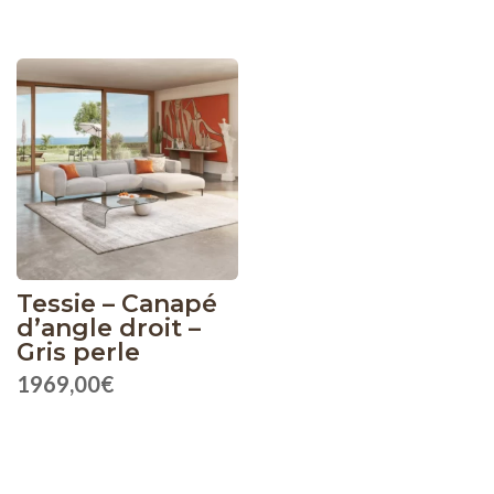
prix
prix
initial
act
était :
est 
1309,00€.
119
Tessie – Canapé
d’angle droit –
Gris perle
1969,00
€