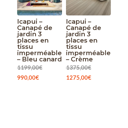
Icapui –
Icapui –
Canapé de
Canapé de
jardin 3
jardin 3
places en
places en
tissu
tissu
imperméable
imperméable
– Bleu canard
– Crème
Le
Le
1199,00
€
1375,00
€
Le
prix
prix
Le
990,00
€
1275,00
€
prix
initial
initial
prix
actuel
était :
était :
actuel
est :
1199,00€.
1375,00€.
est :
990,00€.
1275,00€.