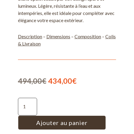
lumineux. Légère, résistante à l’eau et aux
intempéries, elle est idéale pour compléter avec
élégance votre espace extérieur.
Description
–
Dimensions
–
Composition
–
Colis
& Livraison
Le
Le
494,00
€
434,00
€
prix
prix
initial
actuel
quantité de Imarui -Table basse de jardin en aluminium - Blanc opalin
était :
est :
494,00€.
434,00€.
Ajouter au panier