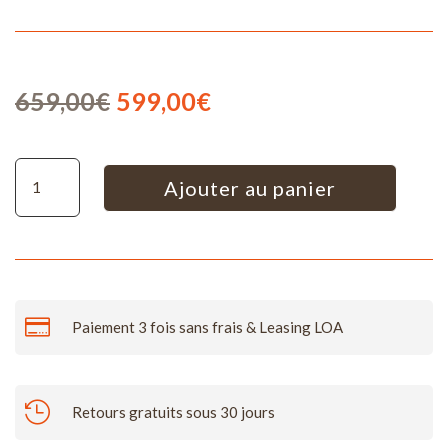
Le
Le
659,00
€
599,00
€
prix
prix
initial
actuel
quantité de Hazo - Buffet bas 4 portes en chêne
était :
est :
Ajouter au panier
659,00€.
599,00€.

Paiement 3 fois sans frais & Leasing LOA

Retours gratuits sous 30 jours