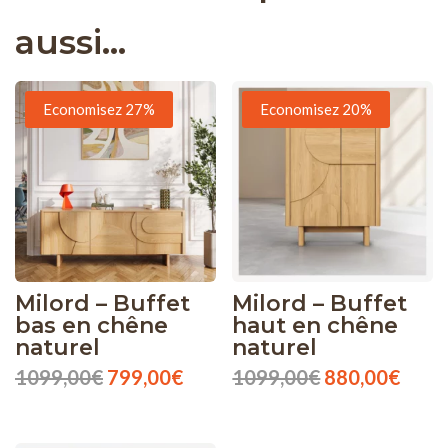
aussi…
Economisez 27%
Economisez 20%
Milord – Buffet
Milord – Buffet
bas en chêne
haut en chêne
naturel
naturel
Le
Le
Le
Le
1099,00
€
799,00
€
1099,00
€
880,00
€
prix
prix
prix
prix
initial
actuel
initial
actue