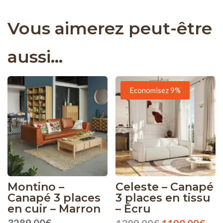
Vous aimerez peut-être
aussi…
Economisez 9%
Montino –
Celeste – Canapé
Canapé 3 places
3 places en tissu
en cuir – Marron
– Écru
Le
Le
3289,00
€