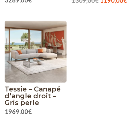
1309,00
€
1190,00
€
prix
prix
initial
act
était :
est 
1309,00€.
119
Tessie – Canapé
d’angle droit –
Gris perle
1969,00
€