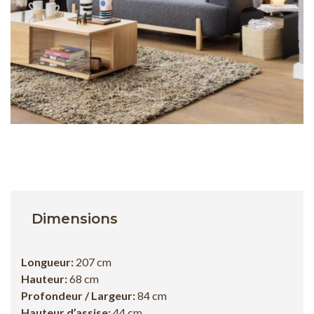
Dimensions
Longueur:
207
cm
Hauteur:
6
8 cm
Profondeur / Largeur:
84
cm
Hauteur d’assise:
44
cm